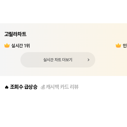
고릴라차트
실시간 1위
인
실시간 차트 더보기
조회수 급상승
캐시백 카드 리뷰
🔥
💰