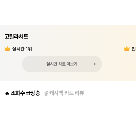
고릴라차트
실시간 1위
인
실시간 차트 더보기
조회수 급상승
캐시백 카드 리뷰
🔥
💰