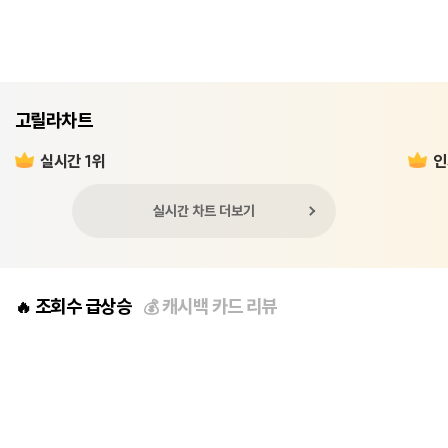
고릴라차트
실시간 1위
인
실시간 차트 더보기
조회수 급상승
캐시백 카드 리뷰
🔥
💰