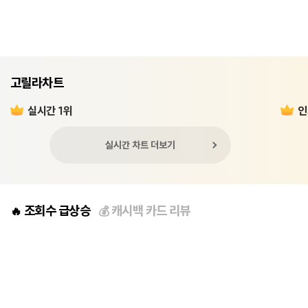
고릴라차트
실시간 1위
인
실시간 차트 더보기
조회수 급상승
캐시백 카드 리뷰
🔥
💰