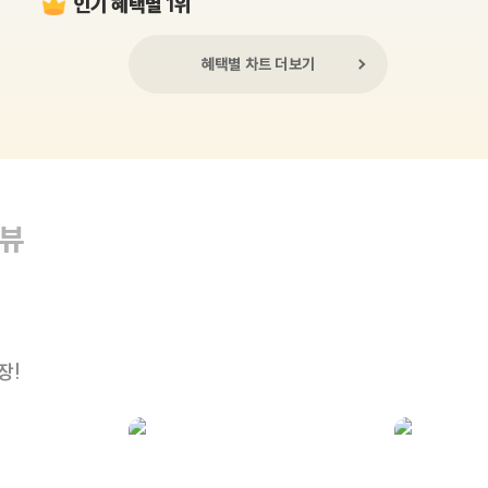
인기 혜택별 1위
혜택별 차트 더보기
리뷰
장!