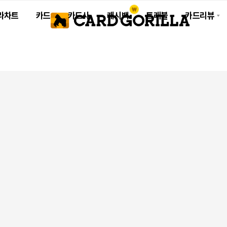
라차트
카드
카드사
캐시백
트래블
카드리뷰