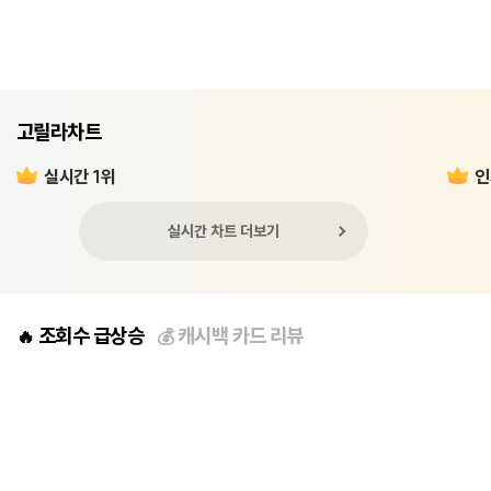
고릴라차트
실시간 1위
인
실시간 차트 더보기
조회수 급상승
캐시백 카드 리뷰
🔥
💰