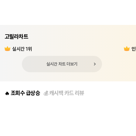
고릴라차트
실시간 1위
인
실시간 차트 더보기
조회수 급상승
캐시백 카드 리뷰
🔥
💰