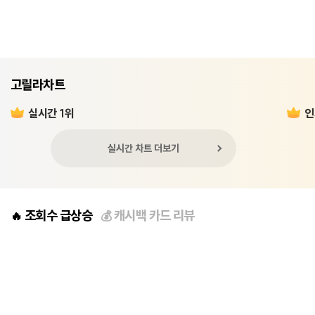
고릴라차트
실시간 1위
인
실시간 차트 더보기
조회수 급상승
캐시백 카드 리뷰
🔥
💰