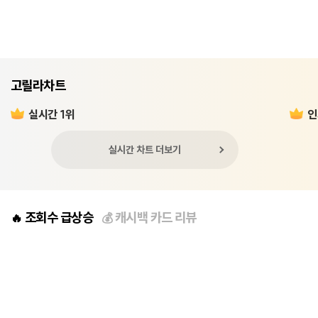
고릴라차트
실시간 1위
인
실시간 차트 더보기
조회수 급상승
캐시백 카드 리뷰
🔥
💰