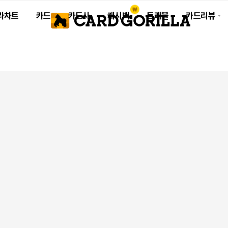
라차트
카드
카드사
캐시백
트래블
카드리뷰