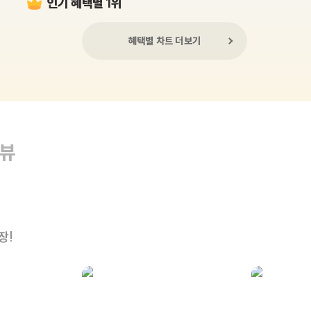
인기 혜택별 1위
혜택별 차트 더보기
리뷰
장!