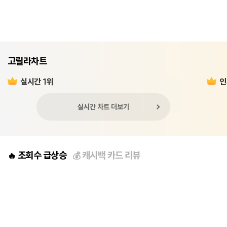
고릴라차트
실시간 1위
인
실시간 차트 더보기
조회수 급상승
캐시백 카드 리뷰
🔥
💰