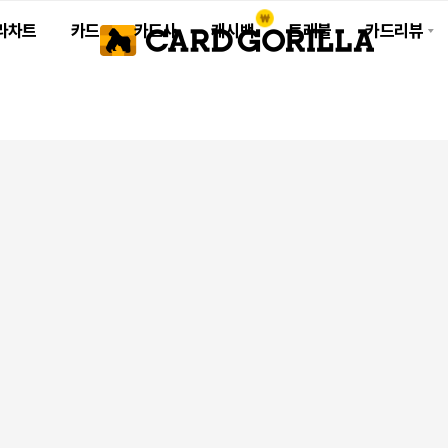
라차트
카드
카드사
캐시백
트래블
카드리뷰