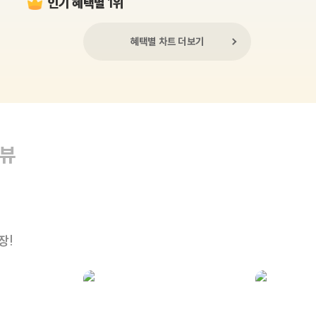
인기 혜택별 1위
혜택별 차트 더보기
리뷰
장!