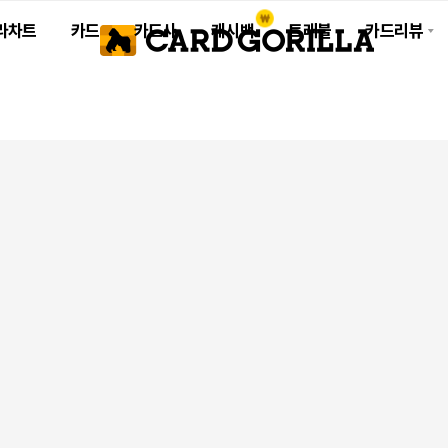
라차트
카드
카드사
캐시백
트래블
카드리뷰