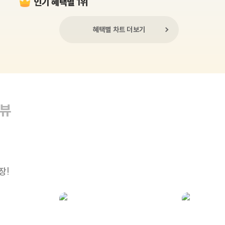
인기 혜택별 1위
혜택별 차트 더보기
리뷰
장!