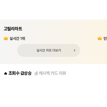
고릴라차트
실시간 1위
인
실시간 차트 더보기
조회수 급상승
캐시백 카드 리뷰
🔥
💰