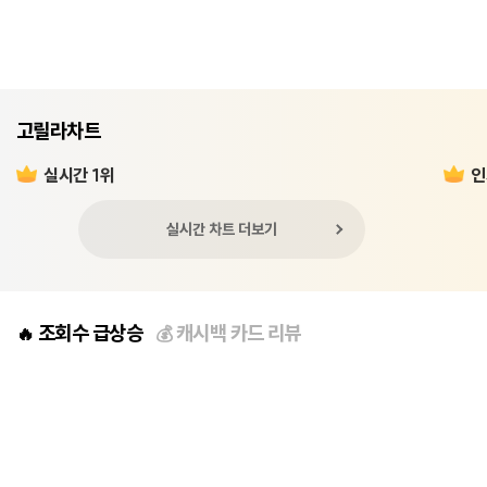
고릴라차트
실시간 1위
인
실시간 차트 더보기
조회수 급상승
캐시백 카드 리뷰
🔥
💰