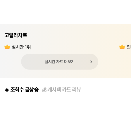
고릴라차트
실시간 1위
인
실시간 차트 더보기
조회수 급상승
캐시백 카드 리뷰
🔥
💰