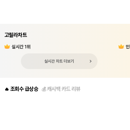
고릴라차트
실시간 1위
인
실시간 차트 더보기
조회수 급상승
캐시백 카드 리뷰
🔥
💰