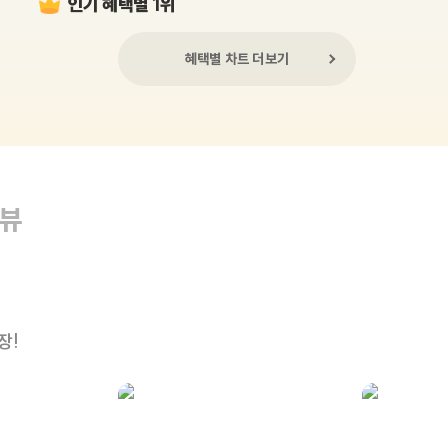
인기 혜택별 1위
혜택별 차트 더보기
리뷰
장!