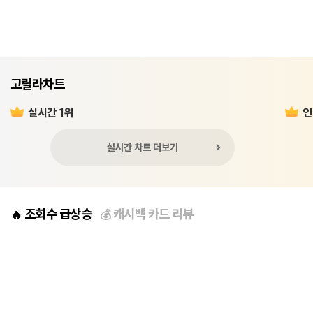
고릴라차트
실시간 1위
인
실시간 차트 더보기
조회수 급상승
캐시백 카드 리뷰
🔥
💰