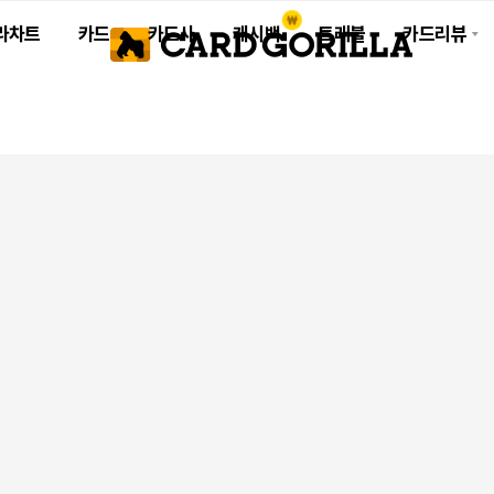
라차트
카드
카드사
캐시백
트래블
카드리뷰