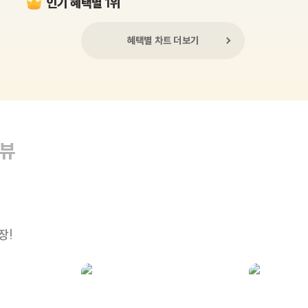
인기 혜택별 1위
혜택별 차트 더보기
리뷰
장!