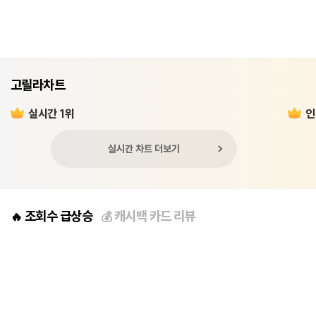
고릴라차트
실시간 1위
인
실시간 차트 더보기
조회수 급상승
캐시백 카드 리뷰
🔥
💰