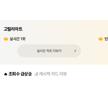
고릴라차트
실시간 1위
인
실시간 차트 더보기
조회수 급상승
캐시백 카드 리뷰
🔥
💰