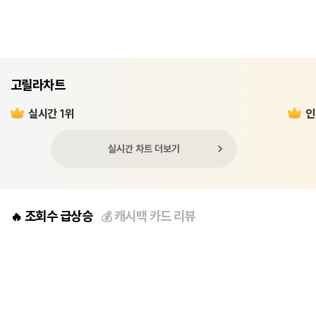
고릴라차트
실시간 1위
인
실시간 차트 더보기
조회수 급상승
캐시백 카드 리뷰
🔥
💰