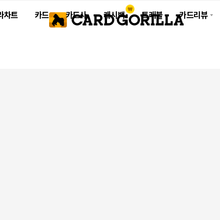
라차트
카드
카드사
캐시백
트래블
카드리뷰