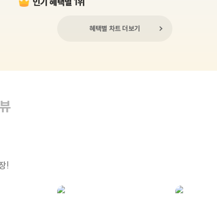
인기 혜택별 1위
혜택별 차트 더보기
리뷰
장!