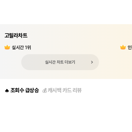
고릴라차트
실시간 1위
인
실시간 차트 더보기
조회수 급상승
캐시백 카드 리뷰
🔥
💰