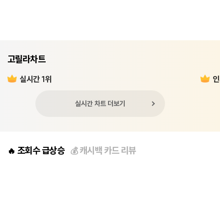
고릴라차트
실시간 1위
인
실시간 차트 더보기
조회수 급상승
캐시백 카드 리뷰
🔥
💰