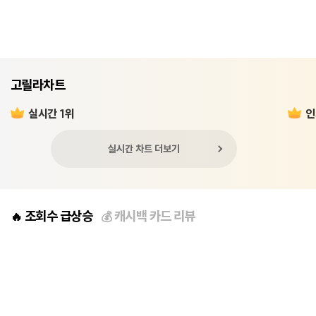
고릴라차트
실시간 1위
인
실시간 차트 더보기
조회수 급상승
캐시백 카드 리뷰
🔥
💰