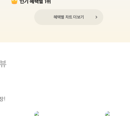
인기 혜택별 1위
혜택별 차트 더보기
리뷰
장!