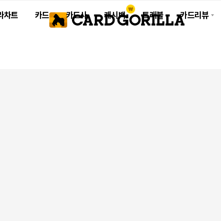
라차트
카드
카드사
캐시백
트래블
카드리뷰