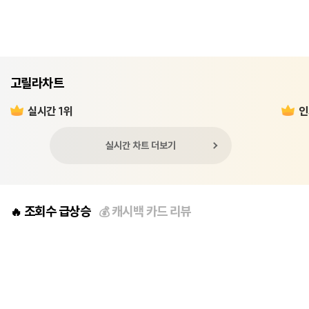
고릴라차트
실시간 1위
인
실시간 차트 더보기
조회수 급상승
캐시백 카드 리뷰
🔥
💰