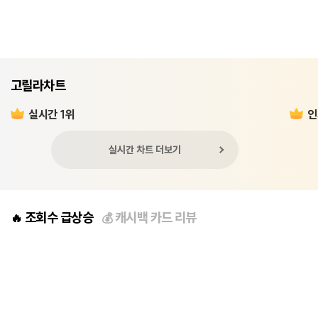
고릴라차트
실시간 1위
인
실시간 차트 더보기
조회수 급상승
캐시백 카드 리뷰
🔥
💰