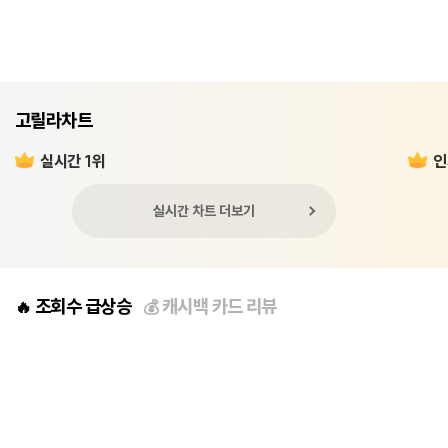
고릴라차트
실시간 1위
인
실시간 차트 더보기
조회수 급상승
캐시백 카드 리뷰
🔥
💰