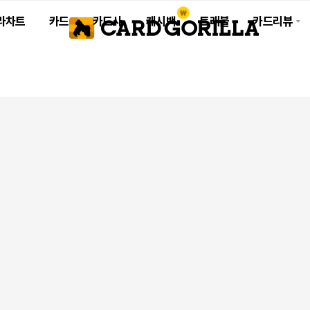
라차트
카드
카드사
캐시백
트래블
카드리뷰