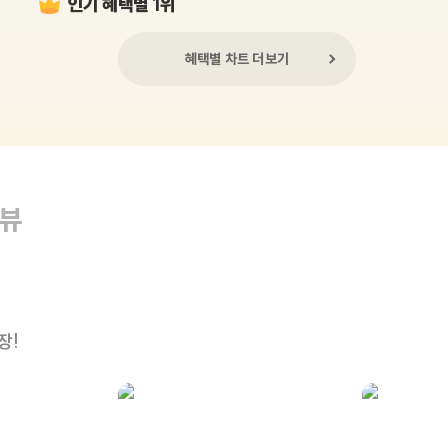
인기 혜택별 1위
혜택별 차트 더보기
리뷰
장!