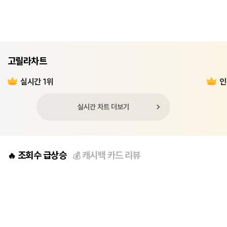
고릴라차트
실시간 1위
인
실시간 차트 더보기
조회수 급상승
캐시백 카드 리뷰
🔥
💰