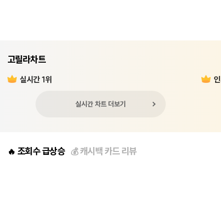
고릴라차트
실시간 1위
인
실시간 차트 더보기
조회수 급상승
캐시백 카드 리뷰
🔥
💰