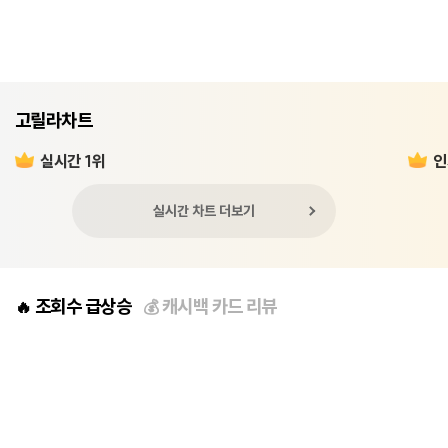
고릴라차트
실시간 1위
인
실시간 차트 더보기
조회수 급상승
캐시백 카드 리뷰
🔥
💰