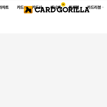
라차트
카드
카드사
캐시백
트래블
카드리뷰