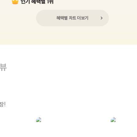
인기 혜택별 1위
혜택별 차트 더보기
리뷰
장!