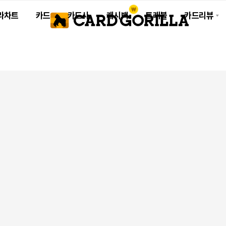
라차트
카드
카드사
캐시백
트래블
카드리뷰