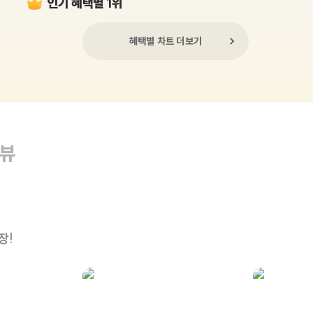
인기 혜택별 1위
혜택별 차트 더보기
리뷰
장!