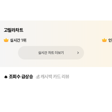
고릴라차트
실시간 1위
인
실시간 차트 더보기
조회수 급상승
캐시백 카드 리뷰
🔥
💰