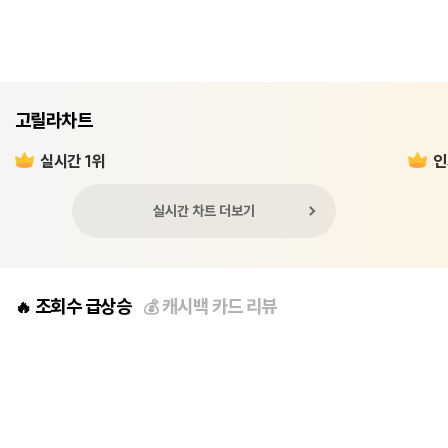
고릴라차트
실시간 1위
인
실시간 차트 더보기
조회수 급상승
캐시백 카드 리뷰
🔥
💰