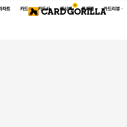
라차트
카드
카드사
캐시백
트래블
카드리뷰