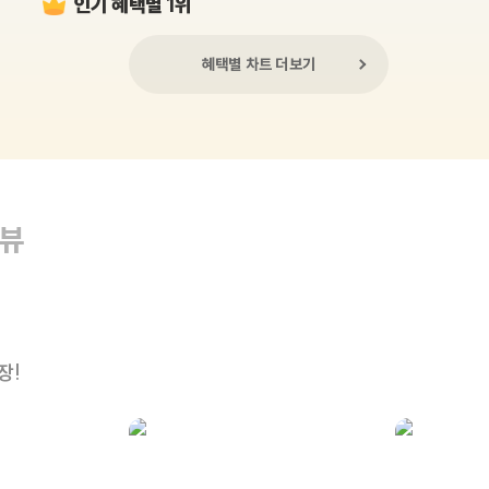
인기 혜택별 1위
혜택별 차트 더보기
리뷰
장!