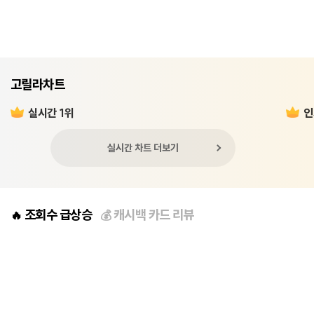
고릴라차트
실시간 1위
인
실시간 차트 더보기
조회수 급상승
캐시백 카드 리뷰
🔥
💰