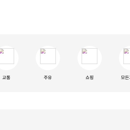
교통
주유
쇼핑
모든