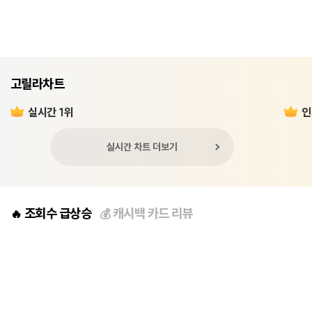
고릴라차트
실시간 1위
인
실시간 차트 더보기
조회수 급상승
캐시백 카드 리뷰
🔥
💰