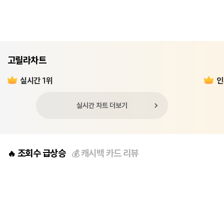
고릴라차트
실시간 1위
인
실시간 차트 더보기
조회수 급상승
캐시백 카드 리뷰
🔥
💰