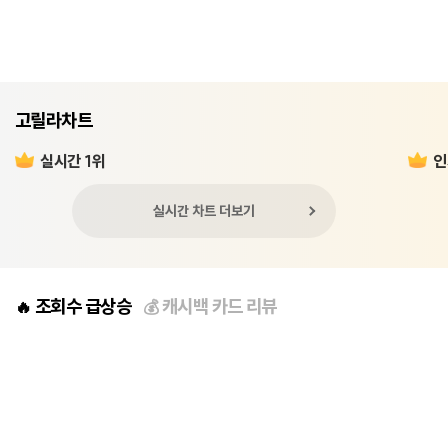
고릴라차트
실시간 1위
인
실시간 차트 더보기
조회수 급상승
캐시백 카드 리뷰
🔥
💰