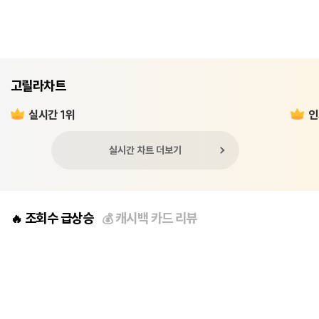
고릴라차트
실시간 1위
인
실시간 차트 더보기
조회수 급상승
캐시백 카드 리뷰
🔥
💰