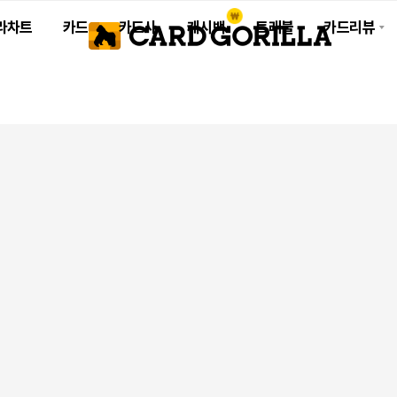
라차트
카드
카드사
캐시백
트래블
카드리뷰