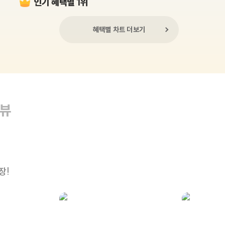
인기 혜택별 1위
혜택별 차트 더보기
리뷰
장!