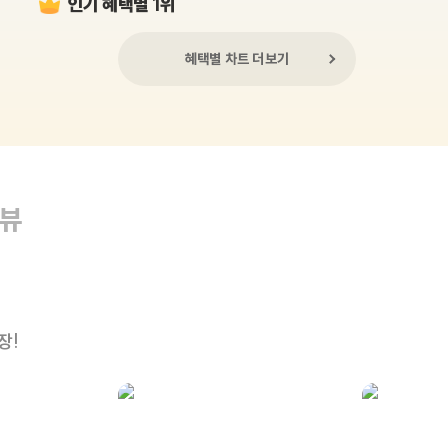
인기 혜택별 1위
혜택별 차트 더보기
리뷰
장!