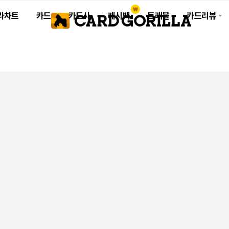
라차트
카드
카드사
캐시백
트래블
카드리뷰